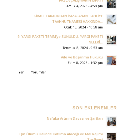
FAZLA ÇALIŞMANIN İSPATI
Aralık 4, 2023 - 4:58 pm
KİRACI TARAFINDAN İMZALANAN TAHLİYE
TAAHHÜTNAMESİ HAKKINDA...
Ocak 13, 2024 - 10:58 am
9. YARGI PAKETİ TBMM’ye SUNULDU: YARGI PAKETİ
NELERİ...
Temmuz 8, 2024 - 9:53 am
Aile ve Boşanma Hukuku
Ekim 8, 2023 - 1:32 pm
Yeni
Yorumlar
SON EKLENENLER
Nafaka Artırım Davası ve Şartları
Eşin Ölümü Halinde Katılma Alacağı ve Mal Rejimi
Tasfiyesi