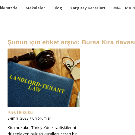
kkımızda
Makaleler
Blog
Yargıtay Kararları
MİA | MAR
Şunun için etiket arşivi:
Bursa Kira davas
Kira Hukuku
Ekim 9, 2023
/
0 Yorumlar
Kira hukuku, Türkiye'de kira ilişkilerini
düzenleyen hukuki kuralları içeren bir