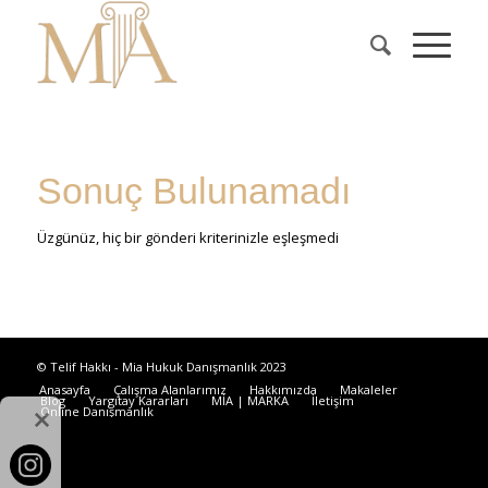
Sonuç Bulunamadı
Üzgünüz, hiç bir gönderi kriterinizle eşleşmedi
© Telif Hakkı - Mia Hukuk Danışmanlık 2023
Anasayfa
Çalışma Alanlarımız
Hakkımızda
Makaleler
Blog
Yargıtay Kararları
MİA | MARKA
İletişim
Online Danışmanlık