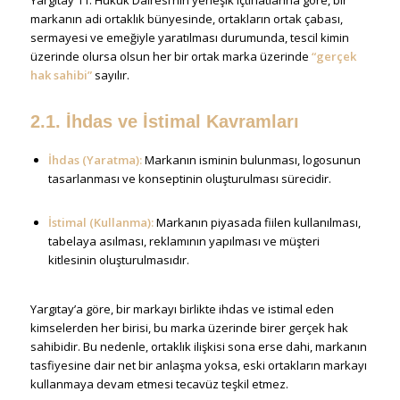
markanın adi ortaklık bünyesinde, ortakların ortak çabası,
sermayesi ve emeğiyle yaratılması durumunda, tescil kimin
üzerinde olursa olsun her bir ortak marka üzerinde
“gerçek
hak sahibi”
sayılır.
2.1. İhdas ve İstimal Kavramları
İhdas (Yaratma):
Markanın isminin bulunması, logosunun
tasarlanması ve konseptinin oluşturulması sürecidir.
İstimal (Kullanma):
Markanın piyasada fiilen kullanılması,
tabelaya asılması, reklamının yapılması ve müşteri
kitlesinin oluşturulmasıdır.
Yargıtay’a göre, bir markayı birlikte ihdas ve istimal eden
kimselerden her birisi, bu marka üzerinde birer gerçek hak
sahibidir. Bu nedenle, ortaklık ilişkisi sona erse dahi, markanın
tasfiyesine dair net bir anlaşma yoksa, eski ortakların markayı
kullanmaya devam etmesi tecavüz teşkil etmez.