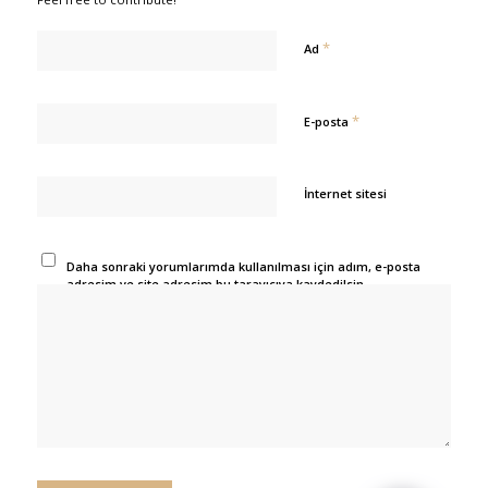
*
Ad
*
E-posta
İnternet sitesi
Daha sonraki yorumlarımda kullanılması için adım, e-posta
adresim ve site adresim bu tarayıcıya kaydedilsin.