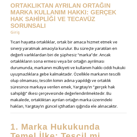
ORTAKLIKTAN AYRILAN ORTAĞIN
MARKA KULLANIM HAKKI: GERÇEK
HAK SAHİPLİĞİ VE TECAVÜZ
SORUNSALI
Giriş
Ticari hayatta ortaklıklar, ortak bir amaca hizmet etmek ve
sinerji yaratmak amacıyla kurulur. Bu süreçte yaratılan en
değerli varlıklardan biri de şüphesiz “marka”dır. Ancak
ortaklıkların sona ermesi veya bir ortağın ayrılması
durumunda, markanın mülkiyeti ve kullanım hakkı ciddi hukuki
uyuşmazlıklara gebe kalmaktadır. Özellikle markanın tescilli
olup olmaması, tescilin kimin adına yapıldığı ve ortaklık
süresince markaya verilen emek, Yargıtay’ın “gerçek hak
sahipliği” ilkesi çerçevesinde değerlendirilmektedir. Bu
makalede, ortaklıktan ayrılan ortağın marka üzerindeki
hakları, Yargıtay’ın güncel içtihatları ışığında ele alınacaktır.
1. Marka Hukukunda
Temel İlke: Tescil mi,