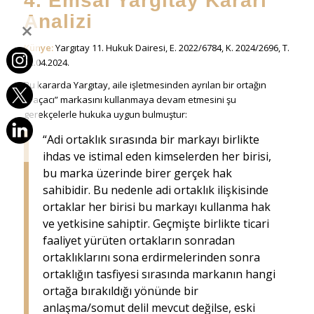
4. Emsal Yargıtay Kararı
Analizi
Künye:
Yargıtay 11. Hukuk Dairesi, E. 2022/6784, K. 2024/2696, T.
02.04.2024.
Bu kararda Yargıtay, aile işletmesinden ayrılan bir ortağın
“Paçacı” markasını kullanmaya devam etmesini şu
gerekçelerle hukuka uygun bulmuştur:
“Adi ortaklık sırasında bir markayı birlikte
ihdas ve istimal eden kimselerden her birisi,
bu marka üzerinde birer gerçek hak
sahibidir. Bu nedenle adi ortaklık ilişkisinde
ortaklar her birisi bu markayı kullanma hak
ve yetkisine sahiptir. Geçmişte birlikte ticari
faaliyet yürüten ortakların sonradan
ortaklıklarını sona erdirmelerinden sonra
ortaklığın tasfiyesi sırasında markanın hangi
ortağa bırakıldığı yönünde bir
anlaşma/somut delil mevcut değilse, eski