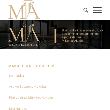
|
Bizim milletimizin adalet düzeyi,
başka milletlerin adaletinden
aşağı kalamaz.
M.Kemal Atatürk
MAKALE KATEGORILERI
İş Hukuku
Aile ve Boşanma Hukuku
Fikri ve Sınai Mülkiyet Hukuku
Kira Hukuku