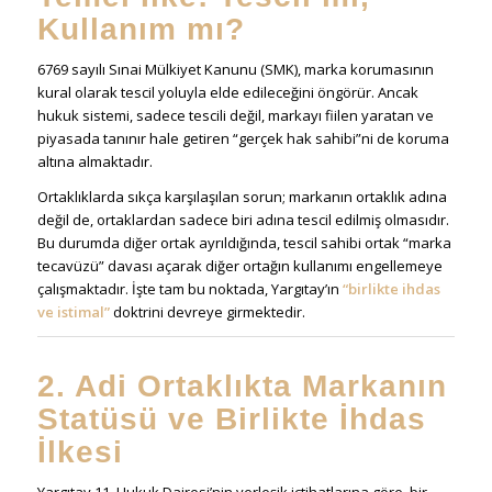
Kullanım mı?
6769 sayılı Sınai Mülkiyet Kanunu (SMK), marka korumasının
kural olarak tescil yoluyla elde edileceğini öngörür. Ancak
hukuk sistemi, sadece tescili değil, markayı fiilen yaratan ve
piyasada tanınır hale getiren “gerçek hak sahibi”ni de koruma
altına almaktadır.
Ortaklıklarda sıkça karşılaşılan sorun; markanın ortaklık adına
değil de, ortaklardan sadece biri adına tescil edilmiş olmasıdır.
Bu durumda diğer ortak ayrıldığında, tescil sahibi ortak “marka
tecavüzü” davası açarak diğer ortağın kullanımı engellemeye
çalışmaktadır. İşte tam bu noktada, Yargıtay’ın
“birlikte ihdas
ve istimal”
doktrini devreye girmektedir.
2. Adi Ortaklıkta Markanın
Statüsü ve Birlikte İhdas
İlkesi
Yargıtay 11. Hukuk Dairesi’nin yerleşik içtihatlarına göre, bir