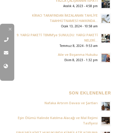
FAZLA ÇALIŞMANIN İSPATI
Aralık 4, 2023 - 4:58 pm
KİRACI TARAFINDAN İMZALANAN TAHLİYE
TAAHHÜTNAMESİ HAKKINDA...
Ocak 13, 2024 - 10:58 am
9. YARGI PAKETİ TBMM’ye SUNULDU: YARGI PAKETİ
NELERİ...
Temmuz 8, 2024 - 9:53 am
Aile ve Boşanma Hukuku
Ekim 8, 2023 - 1:32 pm
SON EKLENENLER
Nafaka Artırım Davası ve Şartları
Eşin Ölümü Halinde Katılma Alacağı ve Mal Rejimi
Tasfiyesi
SINAİ MÜLKİYET HUKUKUNDA KÜMÜLATİF KORUMA