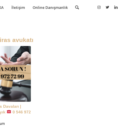
KA
İletişim
Online Danışmanlık
iras avukatı
s Davaları |
Ayık
0 546 972
rum