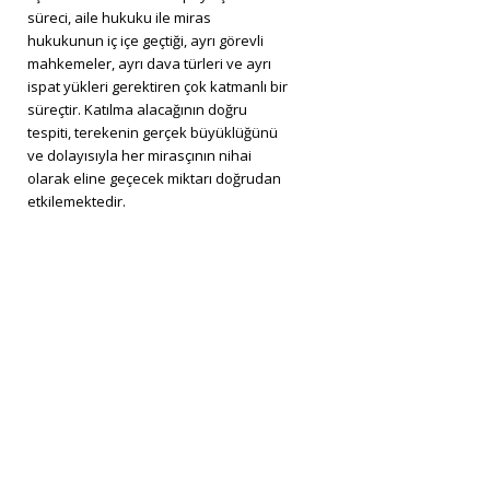
süreci, aile hukuku ile miras
hukukunun iç içe geçtiği, ayrı görevli
mahkemeler, ayrı dava türleri ve ayrı
ispat yükleri gerektiren çok katmanlı bir
süreçtir. Katılma alacağının doğru
tespiti, terekenin gerçek büyüklüğünü
ve dolayısıyla her mirasçının nihai
olarak eline geçecek miktarı doğrudan
etkilemektedir.