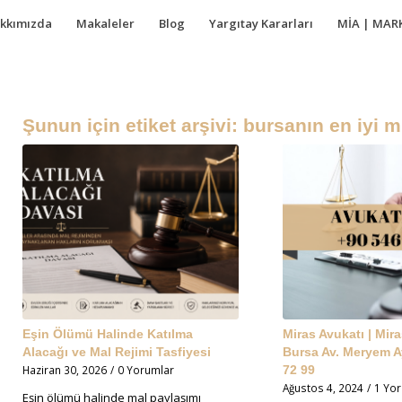
kkımızda
Makaleler
Blog
Yargıtay Kararları
MİA | MAR
Şunun için etiket arşivi:
bursanın en iyi m
Eşin Ölümü Halinde Katılma
Miras Avukatı | Mira
Alacağı ve Mal Rejimi Tasfiyesi
Bursa Av. Meryem 
Haziran 30, 2026
/
0 Yorumlar
72 99
Ağustos 4, 2024
/
1 Yo
Eşin ölümü halinde mal paylaşımı