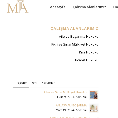
Anasayfa
Çalışma Alanlarımız
Ha
ÇALIŞMA ALANLARIMIZ
Aile ve Boşanma Hukuku
Fikri ve Sınai Mülkiyet Hukuku
Kira Hukuku
Ticaret Hukuku
Popüler
Yeni
Yorumlar
Fikri ve Sınai Mülkiyet Hukuku
Ekim 9, 2023 - 5:05 pm
ANLAŞMALI BOŞANMA
Mart 19, 2024 - 6:52 pm