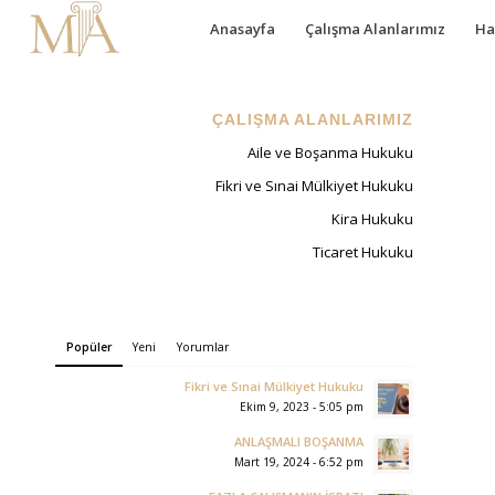
Anasayfa
Çalışma Alanlarımız
Ha
ÇALIŞMA ALANLARIMIZ
Aile ve Boşanma Hukuku
Fikri ve Sınai Mülkiyet Hukuku
Kira Hukuku
Ticaret Hukuku
Popüler
Yeni
Yorumlar
Fikri ve Sınai Mülkiyet Hukuku
Ekim 9, 2023 - 5:05 pm
ANLAŞMALI BOŞANMA
Mart 19, 2024 - 6:52 pm