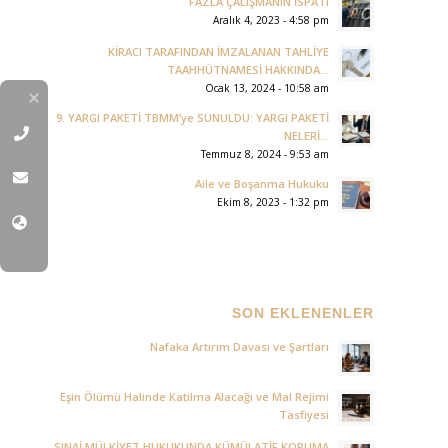
FAZLA ÇALIŞMANIN İSPATI
Aralık 4, 2023 - 4:58 pm
KİRACI TARAFINDAN İMZALANAN TAHLİYE
TAAHHÜTNAMESİ HAKKINDA...
Ocak 13, 2024 - 10:58 am
9. YARGI PAKETİ TBMM’ye SUNULDU: YARGI PAKETİ
NELERİ...
Temmuz 8, 2024 - 9:53 am
Aile ve Boşanma Hukuku
Ekim 8, 2023 - 1:32 pm
SON EKLENENLER
Nafaka Artırım Davası ve Şartları
Eşin Ölümü Halinde Katılma Alacağı ve Mal Rejimi
Tasfiyesi
SINAİ MÜLKİYET HUKUKUNDA KÜMÜLATİF KORUMA