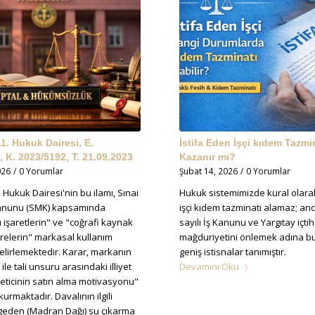
11. Hukuk Dairesi, E.
İstifa Eden İşçi kıdem Tazmi
 K. 2023/5192, T. 21.09.2023
Kazanır mı?
026
/
0 Yorumlar
Şubat 14, 2026
/
0 Yorumlar
. Hukuk Dairesi'nin bu ilamı, Sınai
Hukuk sistemimizde kural olarak
anunu (SMK) kapsamında
işçi kıdem tazminatı alamaz; an
ı işaretlerin" ve "coğrafi kaynak
sayılı İş Kanunu ve Yargıtay içtiha
arelerin" markasal kullanım
mağduriyetini önlemek adına bu
 belirlemektedir. Karar, markanın
geniş istisnalar tanımıştır.
ile tali unsuru arasındaki illiyet
Devamını Oku
keticinin satın alma motivasyonu"
urmaktadır. Davalının ilgili
lgeden (Madran Dağı) su çıkarma