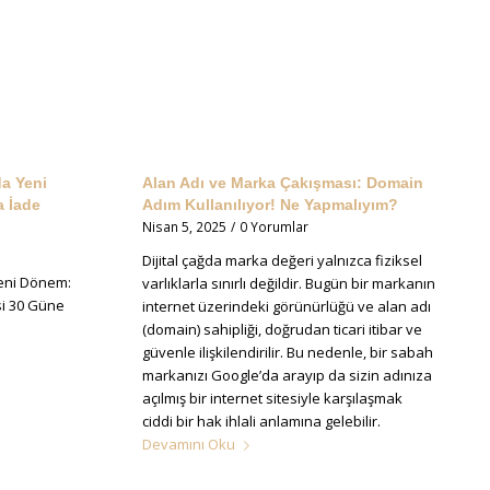
a Yeni
Alan Adı ve Marka Çakışması: Domain
 İade
Adım Kullanılıyor! Ne Yapmalıyım?
Nisan 5, 2025
/
0 Yorumlar
Dijital çağda marka değeri yalnızca fiziksel
Yeni Dönem:
varlıklarla sınırlı değildir. Bugün bir markanın
si 30 Güne
internet üzerindeki görünürlüğü ve alan adı
(domain) sahipliği, doğrudan ticari itibar ve
güvenle ilişkilendirilir. Bu nedenle, bir sabah
markanızı Google’da arayıp da sizin adınıza
açılmış bir internet sitesiyle karşılaşmak
ciddi bir hak ihlali anlamına gelebilir.
Devamını Oku