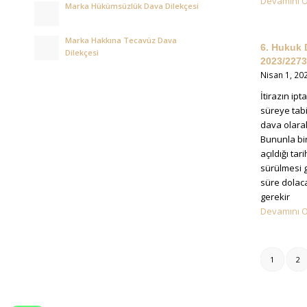
Devamını 
Marka Hükümsüzlük Dava Dilekçesi
Marka Hakkına Tecavüz Dava
6. Hukuk D
Dilekçesi
2023/2273
Nisan 1, 20
İtirazın ipt
süreye tabii
dava olara
Bununla bir
açıldığı tari
sürülmesi g
süre dolaca
gerekir
Devamını 
1
2