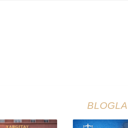
kkımızda
Makaleler
Blog
Yargıtay Kararları
MİA | MAR
BLOGL