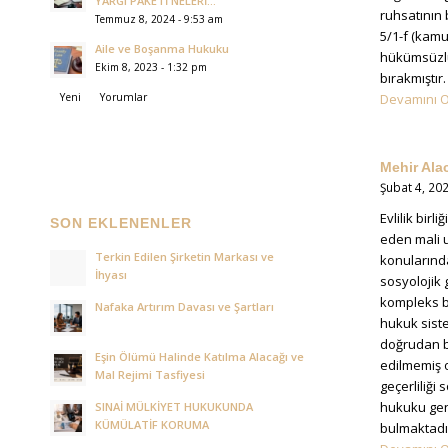
YARGI PAKETİ NELERİ...
ruhsatının
Temmuz 8, 2024 - 9:53 am
5/1-f (kamu
Aile ve Boşanma Hukuku
hükümsüzlük
Ekim 8, 2023 - 1:32 pm
bırakmıştır.
Devamını 
Yeni
Yorumlar
Mehir Ala
Şubat 4, 20
Evlilik bir
SON EKLENENLER
eden mali u
Terkin Edilen Şirketin Markası ve
konularında
İhyası
sosyolojik
kompleks b
Nafaka Artırım Davası ve Şartları
hukuk sist
doğrudan b
Eşin Ölümü Halinde Katılma Alacağı ve
edilmemiş 
Mal Rejimi Tasfiyesi
geçerliliği
hukuku gen
SINAİ MÜLKİYET HUKUKUNDA
KÜMÜLATİF KORUMA
bulmaktadı