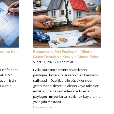
natına Hak
Boşanmada Mal Paylaşımı: Aileden
Gelen Destek ve Krediyle Alınan Evler
Şubat 11, 2026
/
0 Yorumlar
 istifa eden
Evlilik süresince edinilen varlıkların
cak 4857
paylaşımı, boşanma sürecinin en karmaşık
tları, işçinin
safhasıdır. Özellikle aile büyüklerinden
 kurala
gelen maddi destekle alınan veya taksitleri
evlilik içinde devam eden kredili evlerin
paylaşımı, milyonlarca liralık hak kayıplarına
yol açabilmektedir.
Devamını Oku