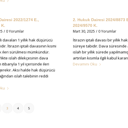
Oku
airesi 2022/1274 E.,
2. Hukuk Dairesi 2024/8873 E
 K.
2024/9570 K.
25
/
0 Yorumlar
Mart 30, 2025
/
0 Yorumlar
ali davaları 1 yıllık hak düşürücü
İtirazın iptali davası bir yıllık h
dir. İtirazın iptali davasının kısmi
süreye tabidir. Dava süresinde a
k ileri sürülmesi mümkündür.
ıslah bir yıllık sürede yapılmamı
likte ıslah dilekçesinin dava
artırılan kısımla ilgili kabul kara
h itibarıyla 1 yıl içerisinde ileri
Devamını Oku
erekir. Aksi halde hak düşürücü
ğından ıslah talebinin reddi
Oku
3
4
5