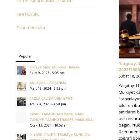
Fikri ve Sınai Mülkiyet Hukuku
Kira Hukuku
Ticaret Hukuku
Popüler
Yargıtay, 
Fikri ve Sınai Mülkiyet Hukuku
2022/1595,
Ekim 9, 2023 - 5:05 pm
Şubat 18, 2
ANLAŞMALI BOŞANMA
Yargıtay 11
Mart 19, 2024 - 6:52 pm
Mülkiyet K
"tanımlayıc
FAZLA ÇALIŞMANIN İSPATI
Aralık 4, 2023 - 4:58 pm
bildiren ib
sınırlarını
KİRACI TARAFINDAN İMZALANAN
asli unsuru 
TAHLİYE TAAHHÜTNAMESİ HAKKINDA...
bağını, "tü
Ocak 13, 2024 - 10:58 am
üzerinden k
9. YARGI PAKETİ TBMM’ye SUNULDU:
coğrafi bö