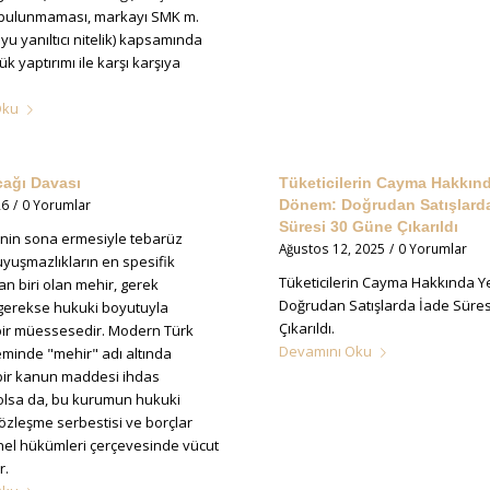
 bulunmaması, markayı SMK m.
yu yanıltıcı nitelik) kapsamında
 yaptırımı ile karşı karşıya
Oku
cağı Davası
Tüketicilerin Cayma Hakkınd
26
/
0 Yorumlar
Dönem: Doğrudan Satışlarda
Süresi 30 Güne Çıkarıldı
liğinin sona ermesiyle tebarüz
Ağustos 12, 2025
/
0 Yorumlar
yuşmazlıkların en spesifik
Tüketicilerin Cayma Hakkında 
n biri olan mehir, gerek
Doğrudan Satışlarda İade Süre
 gerekse hukuki boyutuyla
Çıkarıldı.
ir müessesedir. Modern Türk
Devamını Oku
eminde "mehir" adı altında
ir kanun maddesi ihdas
olsa da, bu kurumun hukuki
 sözleşme serbestisi ve borçlar
el hükümleri çerçevesinde vücut
r.