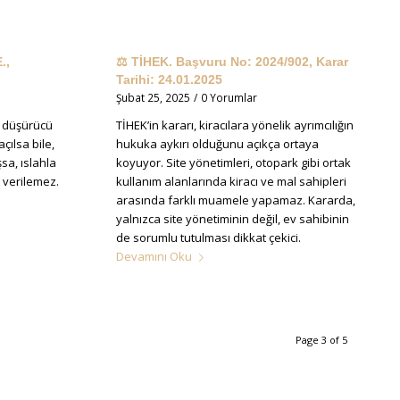
.,
⚖️ TİHEK. Başvuru No: 2024/902, Karar
Tarihi: 24.01.2025
Şubat 25, 2025
/
0 Yorumlar
ak düşürücü
TİHEK’in kararı, kiracılara yönelik ayrımcılığın
çılsa bile,
hukuka aykırı olduğunu açıkça ortaya
şsa, ıslahla
koyuyor. Site yönetimleri, otopark gibi ortak
rı verilemez.
kullanım alanlarında kiracı ve mal sahipleri
arasında farklı muamele yapamaz. Kararda,
yalnızca site yönetiminin değil, ev sahibinin
de sorumlu tutulması dikkat çekici.
Devamını Oku
Page 3 of 5