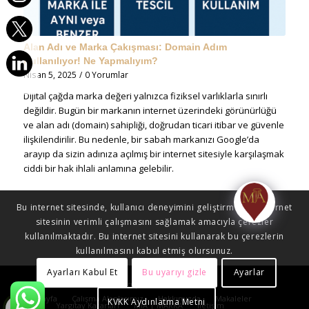
Alan Adı ve Marka Çakışması: Domain Adım
Kullanılıyor! Ne Yapmalıyım?
Nisan 5, 2025
/
0 Yorumlar
Dijital çağda marka değeri yalnızca fiziksel varlıklarla sınırlı
değildir. Bugün bir markanın internet üzerindeki görünürlüğü
ve alan adı (domain) sahipliği, doğrudan ticari itibar ve güvenle
ilişkilendirilir. Bu nedenle, bir sabah markanızı Google’da
arayıp da sizin adınıza açılmış bir internet sitesiyle karşılaşmak
ciddi bir hak ihlali anlamına gelebilir.
Bu internet sitesinde, kullanıcı deneyimini geliştirmek ve internet
sitesinin verimli çalışmasını sağlamak amacıyla çerezler
kullanılmaktadır. Bu internet sitesini kullanarak bu çerezlerin
kullanılmasını kabul etmiş olursunuz.
Ayarları Kabul Et
Bu uyarıyı gizle
Ayarlar
© Telif Hakkı - Mia Hukuk Danışmanlık 2023
Anasayfa
Çalışma Alanlarımız
Hakkımızda
Makaleler
KVKK Aydınlatma Metni
Blog
Yargıtay Kararları
MİA | MARKA
İletişim