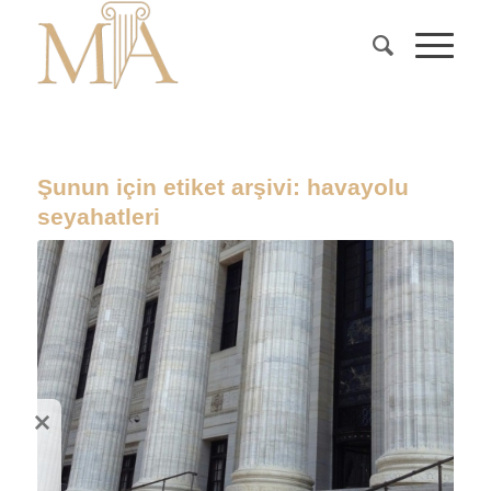
Şunun için etiket arşivi:
havayolu
seyahatleri