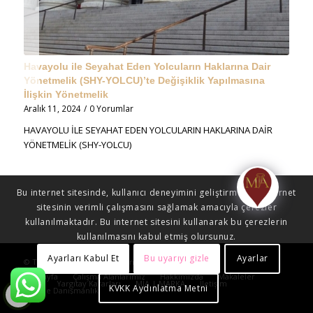
Havayolu ile Seyahat Eden Yolcuların Haklarına Dair
Yönetmelik (SHY-YOLCU)’te Değişiklik Yapılmasına
İlişkin Yönetmelik
Aralık 11, 2024
/
0 Yorumlar
HAVAYOLU İLE SEYAHAT EDEN YOLCULARIN HAKLARINA DAİR
YÖNETMELİK (SHY-YOLCU)
Bu internet sitesinde, kullanıcı deneyimini geliştirmek ve internet
sitesinin verimli çalışmasını sağlamak amacıyla çerezler
kullanılmaktadır. Bu internet sitesini kullanarak bu çerezlerin
kullanılmasını kabul etmiş olursunuz.
Ayarları Kabul Et
Bu uyarıyı gizle
Ayarlar
© Telif Hakkı - Mia Hukuk Danışmanlık 2023
Anasayfa
Çalışma Alanlarımız
Hakkımızda
Makaleler
Blog
Yargıtay Kararları
MİA | MARKA
İletişim
KVKK Aydınlatma Metni
Online Danışmanlık