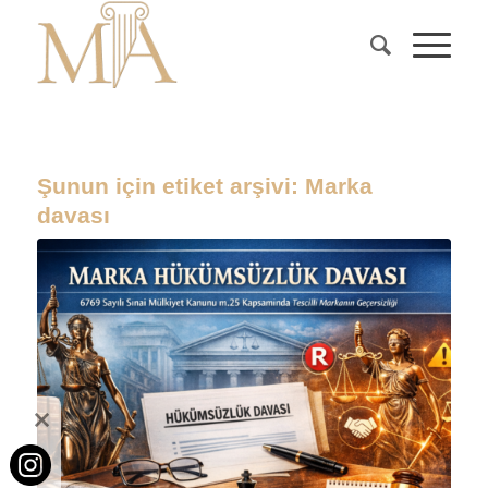
Şunun için etiket arşivi:
Marka
davası