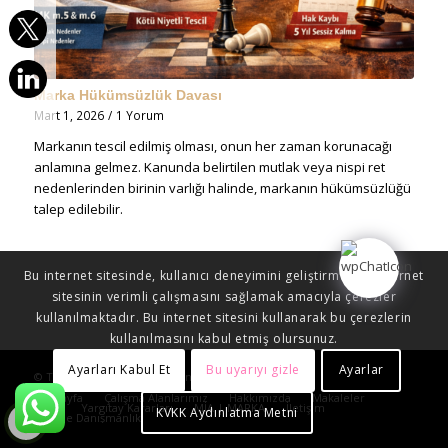
Marka Hükümsüzlük Davası
Mart 1, 2026
/
1 Yorum
Markanın tescil edilmiş olması, onun her zaman korunacağı
anlamına gelmez. Kanunda belirtilen mutlak veya nispi ret
nedenlerinden birinin varlığı halinde, markanın hükümsüzlüğü
talep edilebilir.
Bu internet sitesinde, kullanıcı deneyimini geliştirmek ve internet
sitesinin verimli çalışmasını sağlamak amacıyla çerezler
kullanılmaktadır. Bu internet sitesini kullanarak bu çerezlerin
kullanılmasını kabul etmiş olursunuz.
Ayarları Kabul Et
Bu uyarıyı gizle
Ayarlar
© Telif Hakkı - Mia Hukuk Danışmanlık 2023
Anasayfa
Çalışma Alanlarımız
Hakkımızda
Makaleler
Blog
Yargıtay Kararları
MİA | MARKA
İletişim
KVKK Aydınlatma Metni
Online Danışmanlık