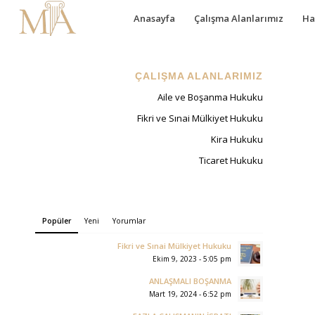
Anasayfa
Çalışma Alanlarımız
Ha
ÇALIŞMA ALANLARIMIZ
Aile ve Boşanma Hukuku
Fikri ve Sınai Mülkiyet Hukuku
Kira Hukuku
Ticaret Hukuku
Popüler
Yeni
Yorumlar
Fikri ve Sınai Mülkiyet Hukuku
Ekim 9, 2023 - 5:05 pm
ANLAŞMALI BOŞANMA
Mart 19, 2024 - 6:52 pm