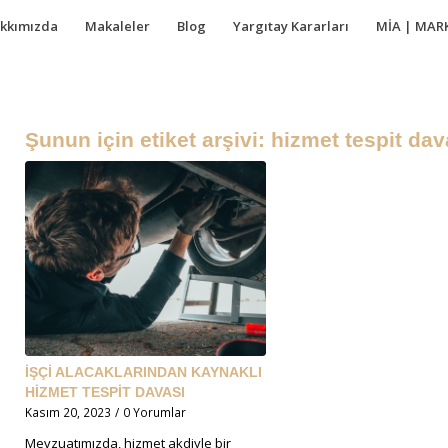
kkımızda
Makaleler
Blog
Yargıtay Kararları
MİA | MAR
Şunun için etiket arşivi:
hizmet tespit dav
İŞÇİ ALACAKLARINDAN KAYNAKLI
HİZMET TESPİT DAVASI
Kasım 20, 2023
/
0 Yorumlar
Mevzuatımızda, hizmet akdiyle bir