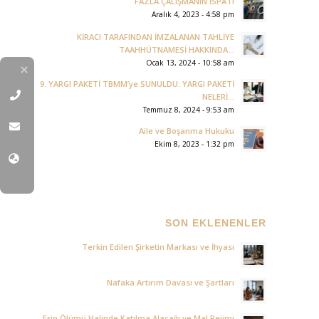
FAZLA ÇALIŞMANIN İSPATI
Aralık 4, 2023 - 4:58 pm
KİRACI TARAFINDAN İMZALANAN TAHLİYE
TAAHHÜTNAMESİ HAKKINDA...
Ocak 13, 2024 - 10:58 am
9. YARGI PAKETİ TBMM’ye SUNULDU: YARGI PAKETİ
NELERİ...
Temmuz 8, 2024 - 9:53 am
Aile ve Boşanma Hukuku
Ekim 8, 2023 - 1:32 pm
SON EKLENENLER
Terkin Edilen Şirketin Markası ve İhyası
Nafaka Artırım Davası ve Şartları
Eşin Ölümü Halinde Katılma Alacağı ve Mal Rejimi