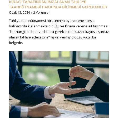
KİRACI TARAFINDAN İMZALANAN TAHLİYE
TAAHHÜTNAMESİ HAKKINDA BİLİNMESİ GEREKENLER
Ocak 13, 2024
/
2 Yorumlar
Tahliye taahhütnamesi, kiracının kiraya verene karşı;
halihazırda kullanmakta olduğu ve kiraya verene ait taşınmazı
“herhangi bir ihtar ve ihbara gerek kalmaksızın, kayıtsız şartsız
olarak tahliye edeceğine” ilişkin vermiş olduğu yazılı bir
belgedir.