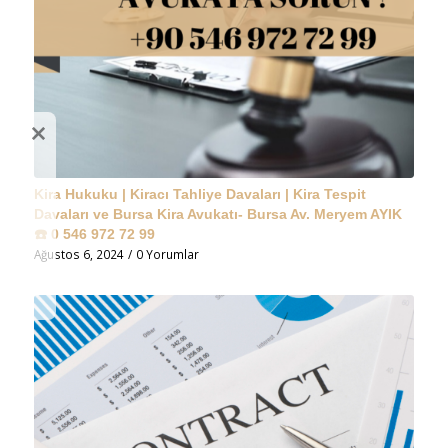
Kira Hukuku | Kiracı Tahliye Davaları | Kira Tespit
Davaları ve Bursa Kira Avukatı- Bursa Av. Meryem AYIK
☎️ 0 546 972 72 99
Ağustos 6, 2024
/
0 Yorumlar